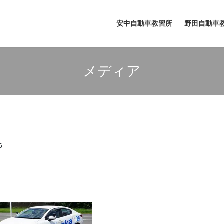
安中自動車教習所
野田自動車
メディア
6