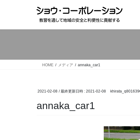
コ
ナ
ン
ビ
テ
ゲ
ン
ー
ツ
シ
へ
ョ
ス
ン
キ
に
ッ
移
HOME
メディア
annaka_car1
プ
動
2021-02-08
/ 最終更新日時 :
2021-02-08
khirata_q801639
annaka_car1