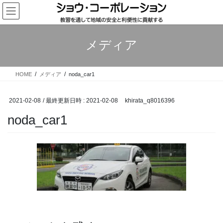
コ
ナ
ン
ビ
テ
ゲ
ン
ー
メディア
ツ
シ
へ
ョ
ス
ン
HOME
メディア
noda_car1
キ
に
ッ
移
プ
動
2021-02-08
/ 最終更新日時 :
2021-02-08
khirata_q8016396
noda_car1